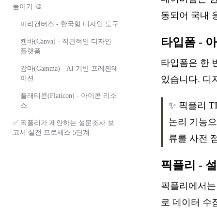
높이기 🎨
동되어 국내 
미리캔버스 - 한국형 디자인 도구
타입폼 - 아
캔바(Canva) - 직관적인 디자인
플랫폼
타입폼은 한 
감마(Gamma) - AI 기반 프레젠테
있습니다. 디
이션
플래티콘(Flaticon) - 아이콘 리소
✨ 픽플리 T
스
논리 기능으
✅ 픽플리가 제안하는 설문조사 보
고서 실전 프로세스 5단계
류를 사전 
픽플리 - 
픽플리에서는 
로 데이터 수