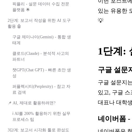
이번 포스트에
픽플리 - 설문 데이터 수집 전문
플랫폼 🌟
있는 유용한 
💡
2단계: 보고서 작성을 위한 AI 도구
활용 🤖
구글 제미나이(Gemini) - 통합 생
태계
1단계:
클로드(Claude) - 분석적 사고의
파트너
구글 설문지(
챗GPT(Chat GPT) - 빠른 초안 생
성
구글 설문지는
퍼플렉시티(Perplexity) - 참고 자
있고, 구글 
료 검색
대표나 대학생
📌 AI, 제대로 활용하려면?
ℹ️ AI를 200% 활용하기 위한 실무
네이버폼 -
프로세스 팁
3단계: 보고서 시각화 툴로 완성도
네이버폼은 한