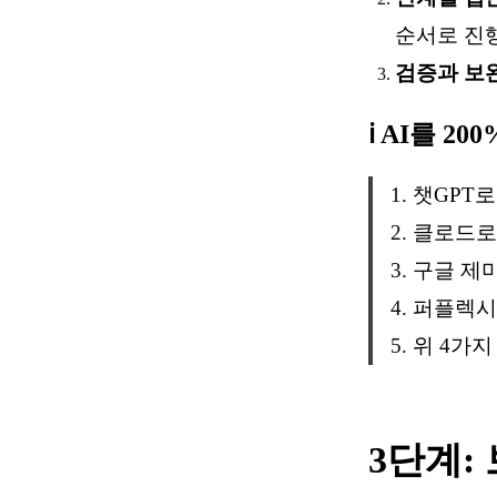
순서로 진
검증과 보
ℹ️ AI를 
챗GPT로
클로드로 
구글 제미
퍼플렉시
위 4가지
3단계: