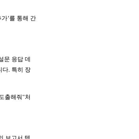
추가’를 통해 간
설문 응답 데
다. 특히 장
 도출해줘"처
의 보고서 템