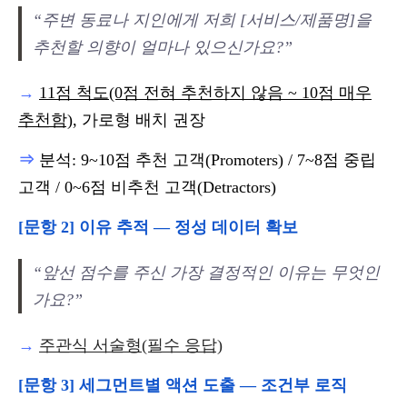
“주변 동료나 지인에게 저희 [서비스/제품명]을
추천할 의향이 얼마나 있으신가요?”
→
11점 척도(0점 전혀 추천하지 않음 ~ 10점 매우
추천함)
, 가로형 배치 권장
⇒
분석: 9~10점 추천 고객(Promoters) / 7~8점 중립
고객 / 0~6점 비추천 고객(Detractors)
[문항 2] 이유 추적 — 정성 데이터 확보
“앞선 점수를 주신 가장 결정적인 이유는 무엇인
가요?”
→
주관식 서술형(필수 응답)
[문항 3] 세그먼트별 액션 도출 — 조건부 로직