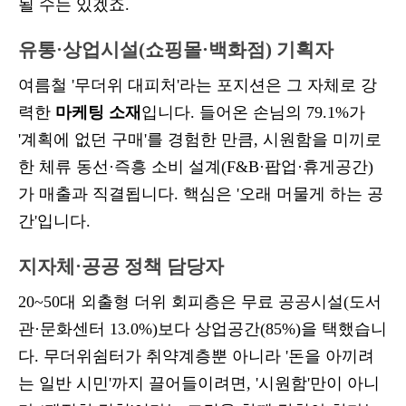
될 수는 있겠죠.
유통·상업시설(쇼핑몰·백화점) 기획자
여름철 '무더위 대피처'라는 포지션은 그 자체로 강
력한
마케팅 소재
입니다. 들어온 손님의 79.1%가
'계획에 없던 구매'를 경험한 만큼, 시원함을 미끼로
한 체류 동선·즉흥 소비 설계(F&B·팝업·휴게공간)
가 매출과 직결됩니다. 핵심은 '오래 머물게 하는 공
간'입니다.
지자체·공공 정책 담당자
20~50대 외출형 더위 회피층은 무료 공공시설(도서
관·문화센터 13.0%)보다 상업공간(85%)을 택했습니
다. 무더위쉼터가 취약계층뿐 아니라 '돈을 아끼려
는 일반 시민'까지 끌어들이려면, '시원함'만이 아니