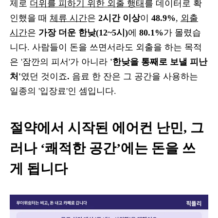
제로
더위를 피하기 위한 외출 행태
를 데이터로 확
인했을 때
체류 시간
은
2시간 이상
이
48.9%
,
외출
시간
은
가장 더운 한낮(12~5시)
에
80.1%
가 몰렸습
니다. 사람들이 돈을 쓰면서라도 외출을 하는 목적
은 '잠깐의 피서'가 아니라
'한낮을 통째로 보낼 피난
처'
였던 것이죠
.
음료 한 잔은 그 공간을 사용하는
일종의 '입장료'인 셈입니다.
절약에서 시작된 에어컨 난민, 그
러나 ‘쾌적한 공간’에는 돈을 쓰
게 됩니다