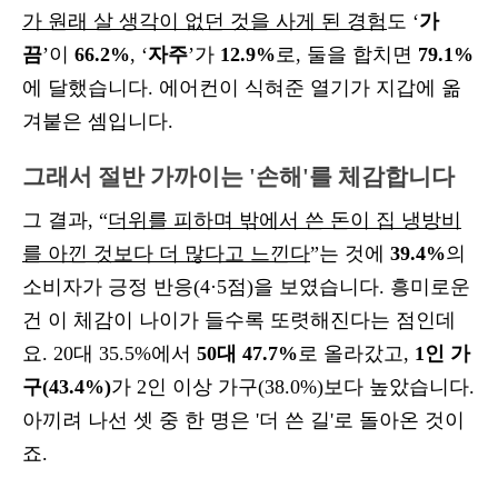
가 원래 살 생각이 없던 것을 사게 된 경험
도 ‘
가
끔
’이
66.2%
, ‘
자주
’가
12.9%
로, 둘을 합치면
79.1%
에 달했습니다. 에어컨이 식혀준 열기가 지갑에 옮
겨붙은 셈입니다.
그래서 절반 가까이는 '손해'를 체감합니다
그 결과, “
더위를 피하며 밖에서 쓴 돈이 집 냉방비
를 아낀 것보다 더 많다고 느낀다
”는 것에
39.4%
의
소비자가 긍정 반응(4·5점)을 보였습니다. 흥미로운
건 이 체감이 나이가 들수록 또렷해진다는 점인데
요. 20대 35.5%에서
50대 47.7%
로 올라갔고,
1인 가
구(43.4%)
가 2인 이상 가구(38.0%)보다 높았습니다.
아끼려 나선 셋 중 한 명은 '더 쓴 길'로 돌아온 것이
죠.