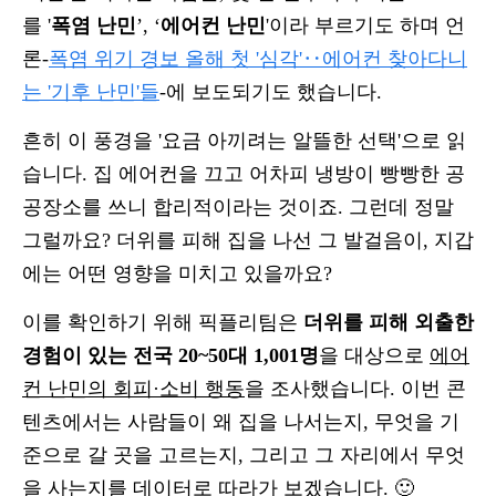
를 '
폭염 난민
’, ‘
에어컨 난민
'이라 부르기도 하며 언
론-
폭염 위기 경보 올해 첫 '심각'‥에어컨 찾아다니
는 '기후 난민'들
-에 보도되기도 했습니다.
흔히 이 풍경을 '요금 아끼려는 알뜰한 선택'으로 읽
습니다. 집 에어컨을 끄고 어차피 냉방이 빵빵한 공
공장소를 쓰니 합리적이라는 것이죠. 그런데 정말
그럴까요? 더위를 피해 집을 나선 그 발걸음이, 지갑
에는 어떤 영향을 미치고 있을까요?
이를 확인하기 위해 픽플리팀은
더위를 피해 외출한
경험이 있는 전국 20~50대 1,001명
을 대상으로
에어
컨 난민의 회피·소비 행동
을 조사했습니다. 이번 콘
텐츠에서는 사람들이 왜 집을 나서는지, 무엇을 기
준으로 갈 곳을 고르는지, 그리고 그 자리에서 무엇
을 사는지를 데이터로 따라가 보겠습니다. 🙂