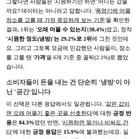
그렇다면 사람들은 '시원하기만 하면' 어디든 갔을
까요? 데이터는 아니라고 답합니다. '
폭염기에 머물
장소를 고를 때 가장 중요하게 보는 기준
'을 확인한
결과, 1위는 '
오래 머물 수 있는지
'(
38.4%
)였고, 정작
'시원한 정도(냉방)'는 29.2%로 2위
에 그친 것인데
요. 그리고 그토록 요금에 민감했던 사람들이, 장소
를 고를 땐 '
가격
'을 6개 기준 중 꼴찌(2.1%)로 뽑았
습니다.
소비자들이 돈을 내는 건 단순히 '냉방'이 아
닌 '공간'입니다
이 선택은 다른 응답에서도 일관됩니다. '
같은 값이
면 오래 머물기 좋은 곳을 선호한다
'에 대한
긍정 반
응
은
84.3%
였던 반면, '
시원하면 멀거나 비싸도 간
다
'에 대한
긍정 응답
은
15.9%
에 불과했는데요. 실