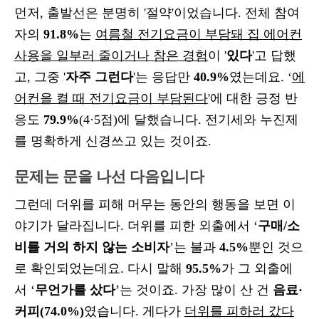
먼저, 출발선은 분명히 '절약'이었습니다. 전체 참여
자의
91.8%
는
여름철 전기요금이 부담돼 집 에어컨
사용을 일부러 줄이거나 참은 경험
이 '
있다
'고 답했
고, 그중 '
자주 그런다
'는 응답만
40.9%
였는데요. ‘
에
어컨을 켤 때 전기요금이 부담된다
'에 대한 긍정 반
응도
79.9%
(4·5점)에 달했습니다. 전기세와 누진제
를 명확하게 신경쓰고 있는 것이죠.
문제는 문을 나선 다음입니다
그런데 더위를 피해 머무는 동안의 행동을 보면 이
야기가 달라집니다. 더위를 피한 외출에서 ‘
구매/소
비를 거의 하지 않는 소비자
’는 불과
4.5%
뿐인 것으
로 확인되었는데요. 다시 말해
95.5%
가
그 외출에
서 ‘
무언가를 샀다
’는 것이죠. 가장 많이 산 건
음료·
커피(74.0%)
였습니다. 게다가
더위를 피하러 갔다