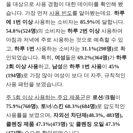
을 대상으로 사용 경험이 대한 데이터를 확인해 봤
습니다. 가장 먼저
사용 빈도
를 알아봤는데요.
하루
에 1번 이상
사용하는 소비자는
85.9%
에 달합니다.
54.8%(524명)
의 소비자는
하루 2번 이상
사용하여
아침과 저녁에 주로 사용하는 것으로 예측할 수 있
고,
하루 1번
사용하는 소비자는
31.1%(298명)
로 확
인되었습니다. 특히,
여성
들은
69.2%(364명)
가
하루
2회 이상 사용
하고,
남성
은
하루 1번 사용
이
45%
(194명)
로 가장 많아
여성이
보다 더 자주, 규칙적인
사용 패턴을 보였습니다.
주 5회 이상 사용하는 주요 제품군
은
로션/크림
이
75.9%(760명)
,
토너/스킨 68.3%(684명)
로 압도적인
사용률을 보였으며,
자외선 차단제(48.3%, 483명),
클렌징 제품 47.3%(473명)
및
클렌징 오일 47.3%