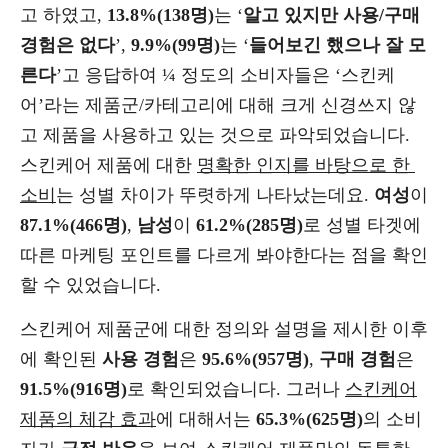
고 하였고,
13.8%(138명)
는 ‘
알고 있지만 사용/구매
경험은 없다
’,
9.9%(99명)
는 ‘
들어보긴 했으나 잘 모
른다
’고 응답하여 ¼ 정도의 소비자들은 ‘스킨케
어’라는 제품군/카테고리에 대해 크게 신경쓰지 않
고 제품을 사용하고 있는 것으로 파악되었습니다.
스킨케어 제품에 대한
명확한 인지를 바탕으로 한
소비
는 성별 차이가 뚜렷하게 나타났는데요.
여성
이
87.1%(466명)
,
남성
이
61.2%(285명)
로 성별 타겟에
따른 마케팅 포인트를 다르게 봐야한다는 점을 확인
할 수 있었습니다.
스킨케어 제품군에 대한 정의와 설명을 제시한 이후
에 확인된
사용 경험
은
95.6%(957명)
,
구매 경험
은
91.5%(916명)
로 확인되었습니다. 그러나
스킨케어
제품의 체감 효과
에 대해서는
65.3%(625명)
의 소비