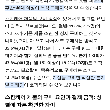
로 높은 편으로 확인되어, 종합적으로 봤을 때
30대
후반~40대 여성
이 핵심 구매자
임을 알 수 있습니다.
스킨케어 제품의 구비 방식
에 있어서도 참고할 요인
이 있을지 살펴보았는데요.
절반(49.6%, 475명)
의
소비자가
기존 제품 소진 전 상시 구비
하는
것으로
나타났으며,
다 쓰고 나서 새로 구매
하는 방식도
35.6%(341명)
에 달했습니다.
이는
구매 빈도
에 대한
데이터와 함께 살펴보면 좋을 텐데요.
분기 1~2회
가
43.8%(401명)
,
월 1회 이상
이
19.2%(176명)
로 가장
높았고,
필요할 때 즉흥적으로 구매
하는 소비도
14.2%(130명)
수준으로,
계절을 고려한 적절한 분기
별 마케팅
이 효과적일 수 있어 보입니다.
스킨케어 제품의 구매 요인과 결제 금액: 성
별에 따른 확연한 차이