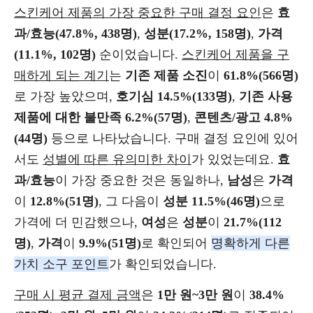
스킨케어 제품의 가장 중요한 구매 결정 요인
은
효
과/효능(47.8%, 438명)
,
성분(17.2%, 158명)
,
가격
(11.1%, 102명)
순이었습니다.
스킨케어 제품을 구
매하게 되는 계기
는
기존 제품 소진
이
61.8%(566명)
로 가장 높았으며,
호기심 14.5%(133명)
,
기존 사용
제품에 대한 불만족 6.2%(57명)
,
콘텐츠/광고 4.8%
(44명)
등으로 나타났습니다. 구매 결정 요인에 있어
서도
성별에 따른 유의미한 차이
가 있었는데요.
효
과/효능
이 가장 중요한 것은 동일하나,
남성
은
가격
이
12.8%(51명)
, 그 다음이
성분 11.5%(46명)
으로
가격에 더 민감했으나,
여성
은
성분
이
21.7%(112
명)
,
가격
이
9.9%(51명)
로 확인되어
명확하게 다른
가치 소구 포인트
가 확인되었습니다.
구매 시 평균 결제 금액
은
1만 원~3만 원
이
38.4%