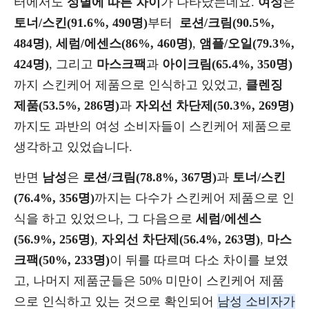
터에서도
성별에 따른 차이
가 나타났는데요.
여성
은
토너/스킨(91.6%, 490명)
부터
로션/크림(90.5%,
484명)
,
세럼/에센스(86%, 460명)
,
앰플/오일(79.3%,
424명)
, 그리고
마스크팩
과
아이크림(65.4%, 350명)
까지 스킨케어 제품으로 인식하고 있었고,
클렌징
제품(53.5%, 286명)
과
자외선 차단제(50.3%, 269명)
까지도 과반의 여성 소비자들이 스킨케어 제품으로
생각하고 있었습니다.
반면
남성
은
로션/크림(78.8%, 367명)
과
토너/스킨
(76.4%, 356명)
까지는 다수가 스킨케어 제품으로 인
식을 하고 있었으나, 그 다음으로
세럼/에센스
(56.9%, 256명)
,
자외선 차단제(56.4%, 263명)
,
마스
크팩(50%, 233명)
이 뒤를 따르며 다소 차이를 보였
고, 나머지 제품군들은 50% 미만이 스킨케어 제품
으로 인식하고 있는 것으로 확인되어
남성 소비자가