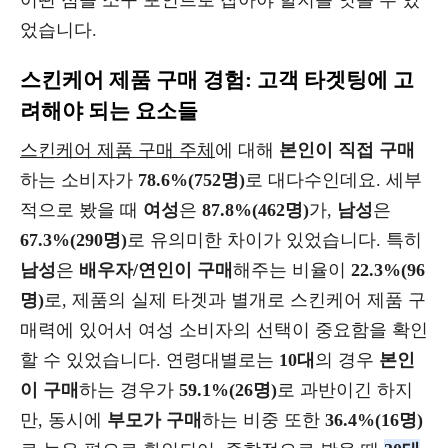
어떤 점을 소구 포인트로 잡아야 할지를 엿볼 수 있
었습니다.
스킨케어 제품 구매 경험: 고객 타겟팅에 고
려해야 되는 요소들
스킨케어 제품 구매 주체
에 대해
본인이 직접 구매
하는 소비자가
78.6%(752명)
로 대다수인데요. 세부
적으로 봤을 때
여성
은
87.8%(462명)
가,
남성
은
67.3%(290명)
로 유의미한 차이가 있었습니다. 특히
남성
은
배우자/연인이 구매
해주는 비율이
22.3%(96
명)
로, 제품의 실제 타겟과 별개로 스킨케어 제품 구
매력에 있어서 여성 소비자의 선택이 중요함을 확인
할 수 있었습니다. 연령대별로는
10대
의 경우
본인
이 구매
하는 경우가
59.1%(26명)
로 과반이긴 하지
만, 동시에
부모가 구매
하는 비중 또한
36.4%(16명)