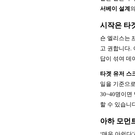
서베이 설계
의
시작은 타
숀 엘리스는
고 권합니다.
답이 섞여 데
타겟 유저 스
일을 기준으로
30~40명이
할 수 있습니다
아하 모먼
‘매우 아쉽다’