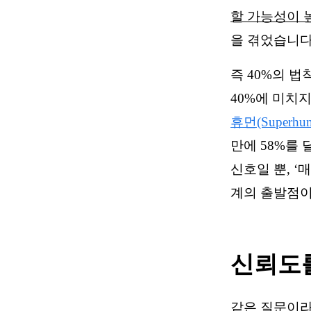
할 가능성이
을 겪었습니다
즉 40%의 
40%에 미치
휴먼(Superhu
만에 58%를
신호일 뿐, ‘
계의 출발점이
신뢰도를
같은 질문이라