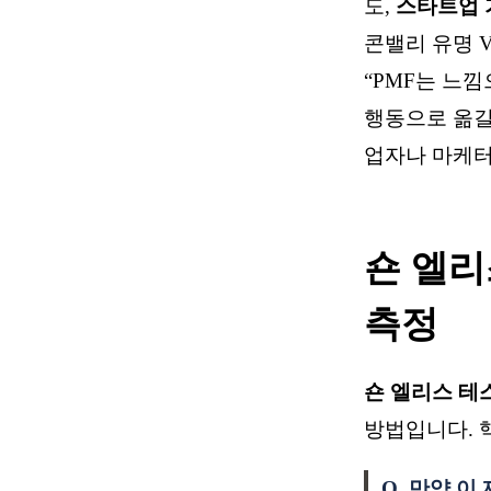
도,
스타트업 
콘밸리 유명 VC a
“PMF는 느
행동으로 옮길
업자나 마케터
숀 엘리
측정
숀 엘리스 테스트(S
방법입니다. 
Q. 만약 이