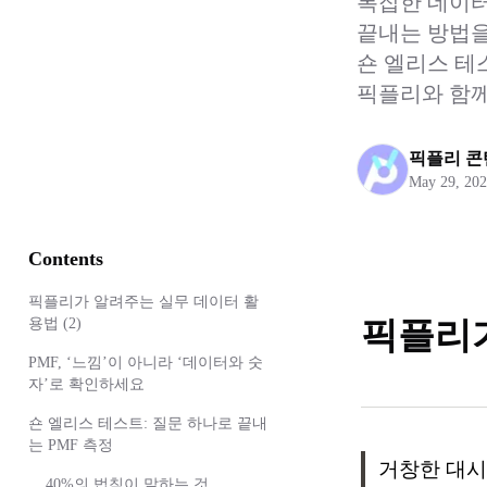
복잡한 데이터
끝내는 방법을
숀 엘리스 테스
픽플리와 함께
픽플리 
May 29, 20
Contents
픽플리가 알려주는 실무 데이터 활
용법 (2)
픽플리가
PMF, ‘느낌’이 아니라 ‘데이터와 숫
자’로 확인하세요
숀 엘리스 테스트: 질문 하나로 끝내
는 PMF 측정
거창한 대시
40%의 법칙이 말하는 것