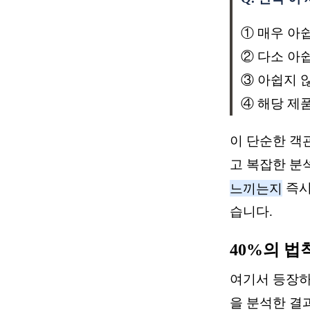
① 매우 아
② 다소 아
③ 아쉽지 
④ 해당 제
이 단순한 객
고 복잡한 분
느끼는지
즉시
습니다.
40%의 법
여기서 등장하
을 분석한 결