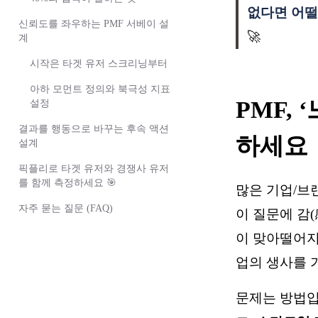
없다면 어떨
신뢰도를 좌우하는 PMF 서베이 설
🚀
계
시작은 타겟 유저 스크리닝부터
아하 모먼트 정의와 북극성 지표
PMF,
설정
결과를 행동으로 바꾸는 후속 액션
하세요
설계
픽플리로 타겟 유저와 경쟁사 유저
를 함께 측정하세요 🎯
많은 기업/브
자주 묻는 질문 (FAQ)
이 질문에 감
이 맞아떨어지
업의 생사를 
문제는 방법입