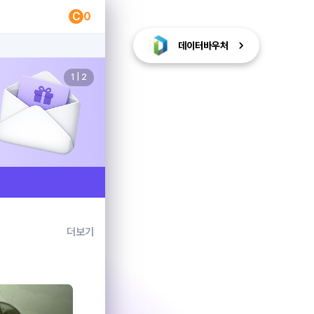
C
0
데이터바우처
1
|
2
일상 속 합리적인 소비의 기준
픽플리 스토어에
오신 걸 환영해요!
스토어 안내 보기
더보기