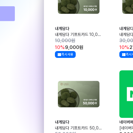
내게담다
내게담
내게담다 기프트카드 10,000원권
10,000
원
30,0
10
%
9,000
원
10
%
2
즉시사용
즉시
내게담다
네이버
내게담다 기프트카드 50,000원권
[네이버