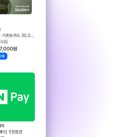
다
내게담다 기프트카드 30,000원권
00
원
7,000
원
사용
페이
페이] 5천원권