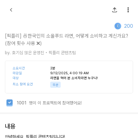
200
[픽플리] 🍜한국인의 소울푸드 라면, 어떻게 소비하고 계신가요?
(참여 횟수 사용 ❌)
by.
호기심 많은 운영진
• 픽플리 콘텐츠팀
소요시간
2
분
마감일
9/12/2025, 4:00:19 AM
대상
라면을 먹어 본 소비자라면 누구나!
최소 참여 요건
무관
1001
명이 이 프로젝트에 참여했어요!
내용
안녕하세요, 픽플리 콘텐츠팀입니다!