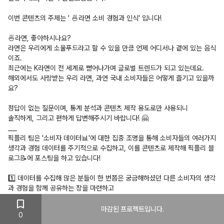
이번 콘텐츠의 주제는 ' 🍜라면 소비 경험과 인식' 입니다!
🍜라면, 좋아하시나요?
라면은 우리에게 소울푸드라고 할 수 있을 만큼 언제 어디서나 곁에 있는 음식
이죠.
최근에는 K라면이 전 세계로 뻗어나가며 글로벌 트렌드가 되고 있는데요.
해외에서도 사랑받는 우리 라면, 과연 국내 소비자들은 어떻게 즐기고 있을까
요?
정답이 없는 질문이며, 통계 분석과 콘텐츠 제작 용도로만 사용되니
솔직하게, 그리고 편하게 답변해주시기 바랍니다! 🤗
___
픽플리 팀은 '소비자 데이터📊'에 대한 집중 조명을 통해 소비자들의 여러가지
생각과 경험 데이터를 주기적으로 수집하고, 이를 콘텐츠로 제작해 픽플리 블
로그📝에 포스팅을 하고 있습니다!
1️⃣ 데이터를 수집해 많은 분들이 한 번쯤은 궁금해하셨던 다른 소비자의 생각
과 경험을 함께 공유하는 장을 마련하고
2️⃣ 이를 콘텐츠로 만들어 많은 분들의 업무나 의사결정에 도움을 드리고
3️⃣ 픽플러 님들께 더 많은 크레딧 획득 기회를 제공해 픽플리를 더욱 알차게
마감된 프로젝트입니다.
0
이용하실 수 있도록!