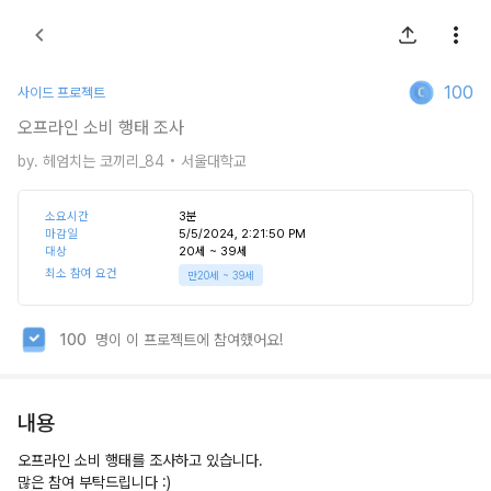
100
사이드 프로젝트
오프라인 소비 행태 조사
by.
헤엄치는 코끼리_84
• 서울대학교
소요시간
3
분
마감일
5/5/2024, 2:21:50 PM
대상
20세 ~ 39세
최소 참여 요건
만
20세
~
39세
100
명이 이 프로젝트에 참여했어요!
내용
오프라인 소비 행태를 조사하고 있습니다.
많은 참여 부탁드립니다 :)